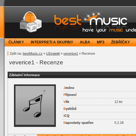
bestMusic.cz - Have your music under contr
ČLÁNKY
INTERPRETI A SKUPINY
ALBA
MP3
ŽEBŘÍČKY
Zpět na:
bestMusic.cz
»
Uživatelé
»
veverice1
» Recenze
veverice1 - Recenze
Základní informace
J
méno
P
řijmení
V
ěk
12 let
B
ydliště
I
CQ
N
aposledy spatřen
5.2.18