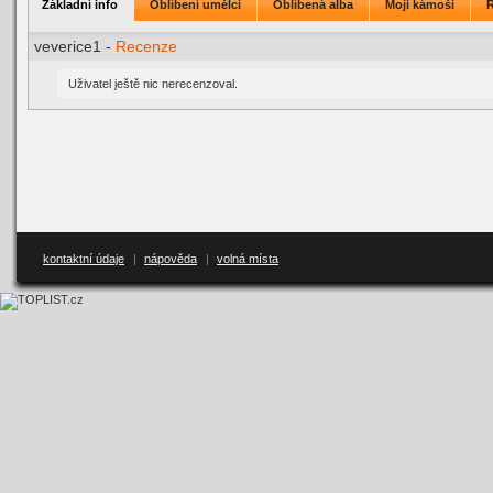
Základní info
Oblíbení umělci
Oblíbená alba
Moji kámoši
veverice1 -
Recenze
Uživatel ještě nic nerecenzoval.
kontaktní údaje
|
nápověda
|
volná místa