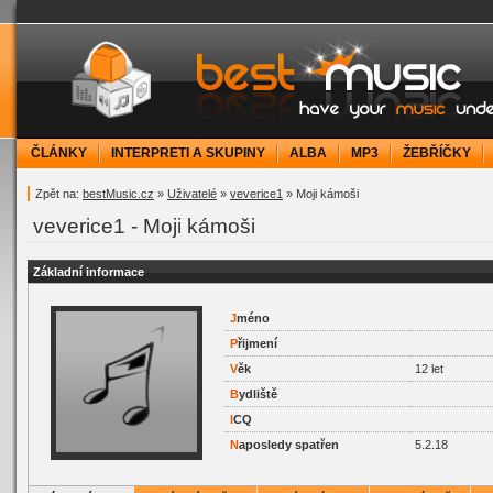
bestMusic.cz - Have your music under contr
ČLÁNKY
INTERPRETI A SKUPINY
ALBA
MP3
ŽEBŘÍČKY
Zpět na:
bestMusic.cz
»
Uživatelé
»
veverice1
» Moji kámoši
veverice1 - Moji kámoši
Základní informace
J
méno
P
řijmení
V
ěk
12 let
B
ydliště
I
CQ
N
aposledy spatřen
5.2.18