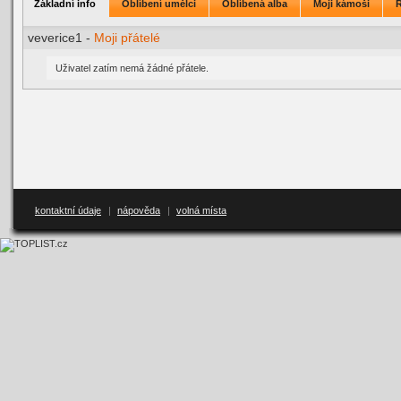
Základní info
Oblíbení umělci
Oblíbená alba
Moji kámoši
veverice1 -
Moji přátelé
Uživatel zatím nemá žádné přátele.
kontaktní údaje
|
nápověda
|
volná místa