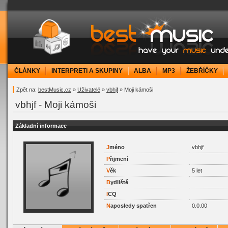
bestMusic.cz - Have your music under contr
ČLÁNKY
INTERPRETI A SKUPINY
ALBA
MP3
ŽEBŘÍČKY
Zpět na:
bestMusic.cz
»
Uživatelé
»
vbhjf
» Moji kámoši
vbhjf - Moji kámoši
Základní informace
J
méno
vbhjf
P
řijmení
V
ěk
5 let
B
ydliště
I
CQ
N
aposledy spatřen
0.0.00