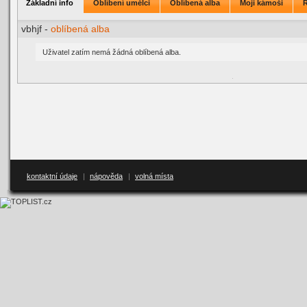
Základní info
Oblíbení umělci
Oblíbená alba
Moji kámoši
vbhjf -
oblíbená alba
Uživatel zatím nemá žádná oblíbená alba.
kontaktní údaje
|
nápověda
|
volná místa