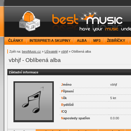
bestMusic.cz - Have your music under contr
ČLÁNKY
INTERPRETI A SKUPINY
ALBA
MP3
ŽEBŘÍČKY
Zpět na:
bestMusic.cz
»
Uživatelé
»
vbhjf
» Oblíbená alba
vbhjf - Oblíbená alba
Základní informace
J
méno
vbhjf
P
řijmení
V
ěk
5 let
B
ydliště
I
CQ
N
aposledy spatřen
0.0.00