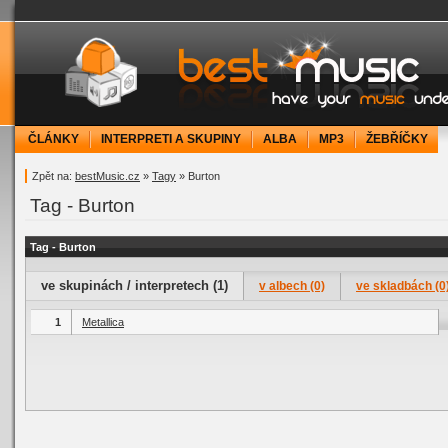
bestMusic.cz - Have your music under contr
ČLÁNKY
INTERPRETI A SKUPINY
ALBA
MP3
ŽEBŘÍČKY
Zpět na:
bestMusic.cz
»
Tagy
» Burton
Tag - Burton
Tag - Burton
ve skupinách / interpretech (1)
v albech (0)
ve skladbách (0
1
Metallica