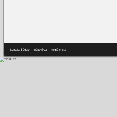
kontaktní údaje
|
nápověda
|
volná místa