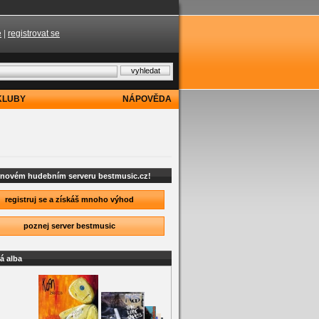
e
|
registrovat se
KLUBY
NÁPOVĚDA
a novém hudebním serveru bestmusic.cz!
registruj se a získáš mnoho výhod
poznej server bestmusic
á alba