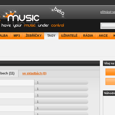
přihlásit s
your music under control
ALBA
MP3
ŽEBŘÍČKY
TAGY
UŽIVATELÉ
RÁDIA
AKCE
Vítej n
lbech (11)
ve skladbách (0)
1
1
Náhodn
1
1
1
1