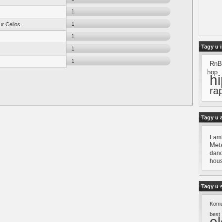
1
1
ur Cellos
1
Tagy u 
1
1
RnB
hop
h
ra
Tagy u 
Lamb
Meta
dan
hou
Tagy u 
Kom
best
el