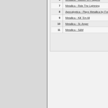
7
Metallica - Ride The Lightning
8
Apocalyptica - Plays Metallica by Fo
9
Metallica - Kill ´Em All
10
Metallica - St. Anger
11
Metallica - S&M