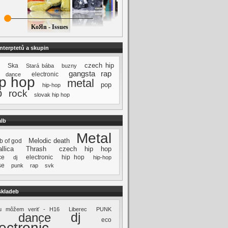
KoЯn - Issues
interptetů a skupin
czech hip
Ska
Stará bába
buzny
gangsta rap
electronic
dance
ip hop
metal
pop
hip-hop
p
rock
slovak hip hop
alb
Metal
Melodic death
 of god
llica
Thrash
czech hip hop
ce
electronic
hip hop
dj
hip-hop
se
punk
rap
svk
skladeb
u môžem veriť - H16
Liberec
PUNK
dj
dance
eco
ectronic