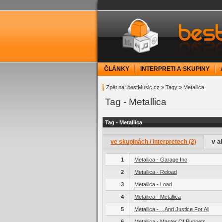
bestMusic.cz - Have 
ČLÁNKY
INTERPRETI A SKUPINY
Zpět na:
bestMusic.cz
»
Tagy
» Metallica
Tag - Metallica
Tag - Metallica
v a
ve skupinách / interpretech (2)
1
Metallica - Garage Inc
2
Metallica - Reload
3
Metallica - Load
4
Metallica - Metallica
5
Metallica - ...And Justice For All
6
Metallica - Master Of Puppets