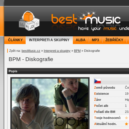
bestMusic.cz - Have your music under contr
ČLÁNKY
INTERPRETI A SKUPINY
ALBA
MP3
ŽEBŘÍČKY
Zpět na:
bestMusic.cz
»
Interpreti a skupiny
»
BPM
» Diskografie
BPM - Diskografie
Popis
Z
emě původu
Če
E
xistence
19 
Ž
ánr
Hi
P
očet alb
1
P
ořadí dle BM
23
Tvoje hodnocení:
Aktuální hodn.