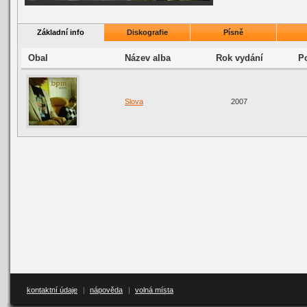
Základní info
Diskografie
Písně
Obal
Název alba
Rok vydání
Po
Slova
2007
kontaktní údaje
|
nápověda
|
volná místa