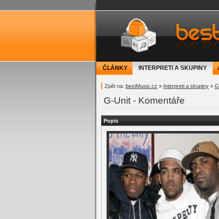
bestMusic.cz - Have 
ČLÁNKY
INTERPRETI A SKUPINY
Zpět na:
bestMusic.cz
»
Interpreti a skupiny
»
G
G-Unit - Komentáře
Popis