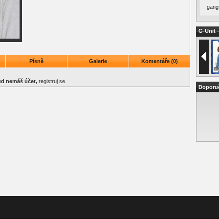
gang
G-Unit -
Písně
Galerie
Komentáře (0)
kud nemáš účet,
registruj se
.
Doporu