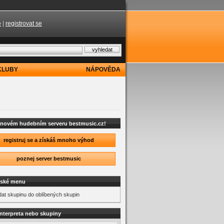
e
|
registrovat se
KLUBY
NÁPOVĚDA
a novém hudebním serveru bestmusic.cz!
registruj se a získáš mnoho výhod
poznej server bestmusic
lské menu
dat skupinu do oblíbených skupin
interpreta nebo skupiny