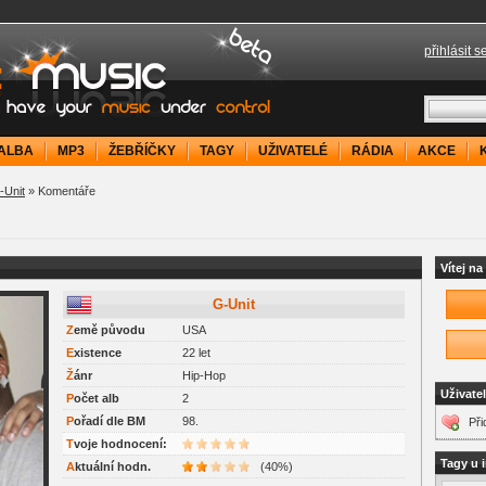
přihlásit s
your music under control
ALBA
MP3
ŽEBŘÍČKY
TAGY
UŽIVATELÉ
RÁDIA
AKCE
-Unit
» Komentáře
Vítej n
G-Unit
Z
emě původu
USA
E
xistence
22 let
Ž
ánr
Hip-Hop
Uživate
P
očet alb
2
P
ořadí dle BM
98.
Při
Tvoje hodnocení:
Tagy u 
Aktuální hodn.
(40%)