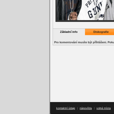
Základní info
Diskografie
Pro komentování musíte být příhlášeni. Po
kontaktní údaje
|
nápověda
|
volná místa