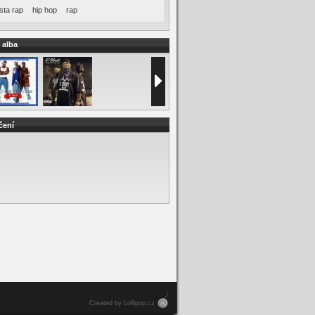
sta rap
hip hop
rap
 alba
čení
Created by Lollipop.cz