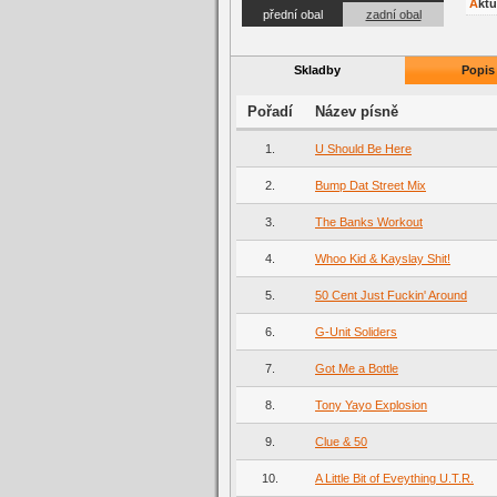
Akt
přední obal
zadní obal
Skladby
Popis
Pořadí
Název písně
1.
U Should Be Here
2.
Bump Dat Street Mix
3.
The Banks Workout
4.
Whoo Kid & Kayslay Shit!
5.
50 Cent Just Fuckin' Around
6.
G-Unit Soliders
7.
Got Me a Bottle
8.
Tony Yayo Explosion
9.
Clue & 50
10.
A Little Bit of Eveything U.T.R.