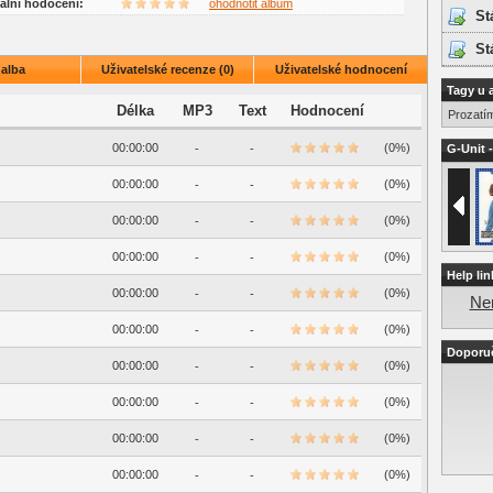
uální hodocení:
ohodnotit album
St
St
 alba
Uživatelské recenze (0)
Uživatelské hodnocení
Tagy u 
Délka
MP3
Text
Hodnocení
Prozatí
00:00:00
(0%)
-
-
G-Unit -
00:00:00
(0%)
-
-
00:00:00
(0%)
-
-
00:00:00
(0%)
-
-
Help lin
00:00:00
(0%)
-
-
Nen
00:00:00
(0%)
-
-
Doporu
00:00:00
(0%)
-
-
00:00:00
(0%)
-
-
00:00:00
(0%)
-
-
00:00:00
(0%)
-
-