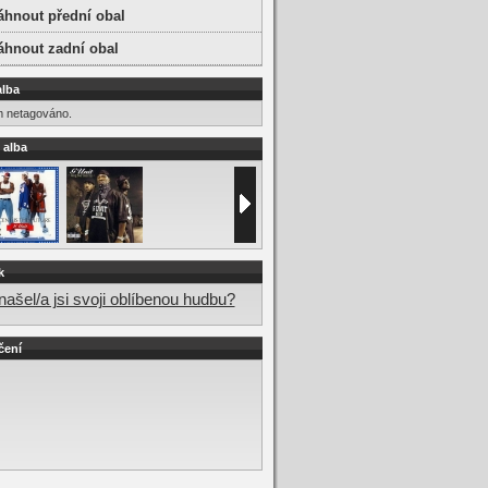
áhnout přední obal
áhnout zadní obal
alba
m netagováno.
 alba
k
ašel/a jsi svoji oblíbenou hudbu?
čení