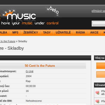
přihlásit s
your music under control
ALBA
MP3
ŽEBŘÍČKY
TAGY
UŽIVATELÉ
RÁDIA
AKCE
 Is the Future
» Skladby
ure - Skladby
Vítej n
50 Cent Is the Future
pina/interpret:
G-Unit
 vydání:
2004
:
Rap
Uživate
kový čas:
00:00:00
et písní:
16
Při
alb
avatel:
-
adí dle BM:
Nehodnoceno
Při