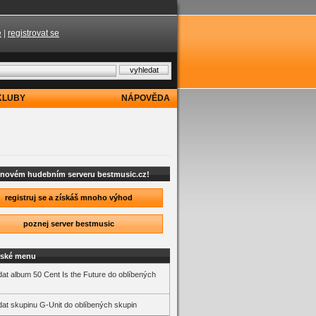
e
|
registrovat se
KLUBY
NÁPOVĚDA
a novém hudebním serveru bestmusic.cz!
registruj se a získáš mnoho výhod
poznej server bestmusic
lské menu
dat album 50 Cent Is the Future do oblíbených
dat skupinu G-Unit do oblíbených skupin