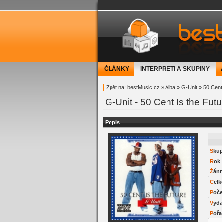
bestMusic.cz - Have 
ČLÁNKY
INTERPRETI A SKUPINY
Zpět na:
bestMusic.cz
»
Alba
»
G-Unit
»
50 Cent
G-Unit - 50 Cent Is the Fut
Popis
Sku
Rok
Žánr
Cel
Poč
Vyd
Poř