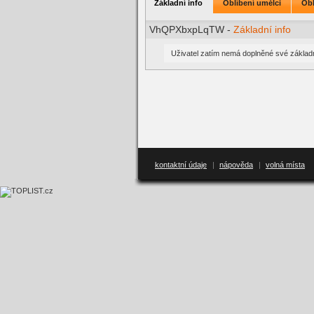
Základní info
Oblíbení umělci
Obl
VhQPXbxpLqTW -
Základní info
Uživatel zatím nemá doplněné své základn
kontaktní údaje
|
nápověda
|
volná místa