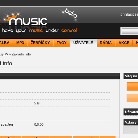
přihlásit s
your music under control
ALBA
MP3
ŽEBŘÍČKY
TAGY
UŽIVATELÉ
RÁDIA
AKCE
LqTW
» Základní info
 info
Vítej n
5 let
Uživate
Vzkazy
 spatřen
0.0.00