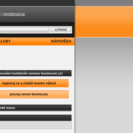
e
|
registrovat se
KLUBY
NÁPOVĚDA
a novém hudebním serveru bestmusic.cz!
registruj se a získáš mnoho výhod
poznej server bestmusic
lské menu