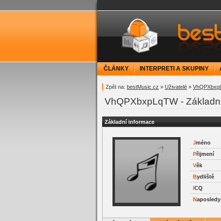
bestMusic.cz - Have 
ČLÁNKY
INTERPRETI A SKUPINY
Zpět na:
bestMusic.cz
»
Uživatelé
»
VhQPXbxp
VhQPXbxpLqTW - Základní
Základní informace
J
méno
P
řijmení
V
ěk
B
ydliště
I
CQ
N
aposledy