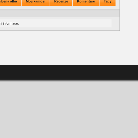
íbená alba
Moji kámoši
Recenze
Komentáře
Tagy
í informace.