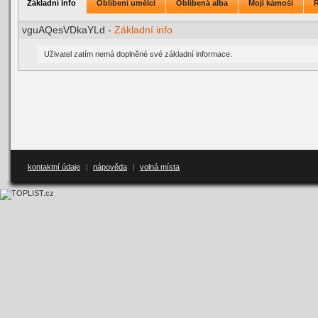
Základní info
Oblíbení umělci
Oblíbená alba
Moji kámoši
vguAQesVDkaYLd -
Základní info
Uživatel zatím nemá doplněné své základní informace.
kontaktní údaje
|
nápověda
|
volná místa