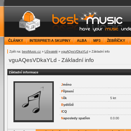
bestMusic.cz - Have your music under contr
ČLÁNKY
INTERPRETI A SKUPINY
ALBA
MP3
ŽEBŘÍČKY
Zpět na:
bestMusic.cz
»
Uživatelé
»
vguAQesVDkaYLd
» Základní info
vguAQesVDkaYLd - Základní info
Základní informace
J
méno
P
řijmení
V
ěk
5 let
B
ydliště
I
CQ
N
aposledy spatřen
0.0.00