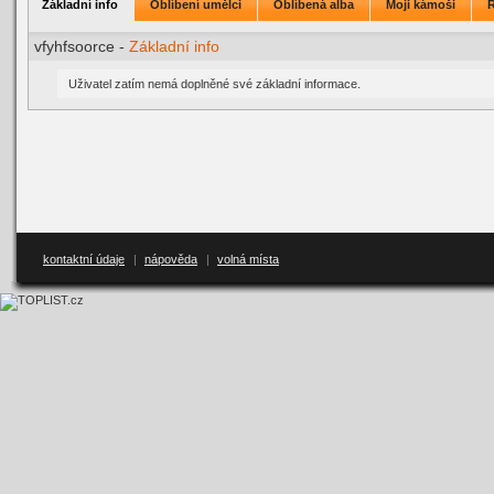
Základní info
Oblíbení umělci
Oblíbená alba
Moji kámoši
vfyhfsoorce -
Základní info
Uživatel zatím nemá doplněné své základní informace.
kontaktní údaje
|
nápověda
|
volná místa