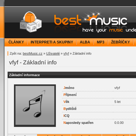
bestMusic.cz - Have your music under contr
ČLÁNKY
INTERPRETI A SKUPINY
ALBA
MP3
ŽEBŘÍČKY
Zpět na:
bestMusic.cz
»
Uživatelé
»
vfyf
» Základní info
vfyf - Základní info
Základní informace
J
méno
vfyf
P
řijmení
V
ěk
5 let
B
ydliště
I
CQ
N
aposledy spatřen
0.0.00