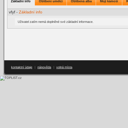
Základní info
Oblíbení umělci
Oblíbená alba
Moji kámoši
vfyf -
Základní info
Uživatel zatím nemá doplněné své základní informace.
kontaktní údaje
|
nápověda
|
volná místa