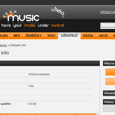
přihlásit s
your music under control
ALBA
MP3
ŽEBŘÍČKY
TAGY
UŽIVATELÉ
RÁDIA
AKCE
sbums
» Základní info
 info
Vítej n
vfrcbvsxsisbums
4 let
Uživate
Vzkazy
 spatřen
0.0.00