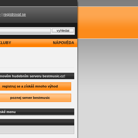
e
|
registrovat se
KLUBY
NÁPOVĚDA
a novém hudebním serveru bestmusic.cz!
registruj se a získáš mnoho výhod
poznej server bestmusic
lské menu