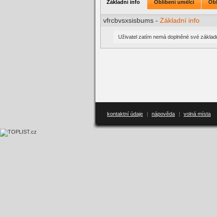
Základní info
Oblíbení umělci
Obl
vfrcbvsxsisbums -
Základní info
Uživatel zatím nemá doplněné své základn
kontaktní údaje
|
nápověda
|
volná místa