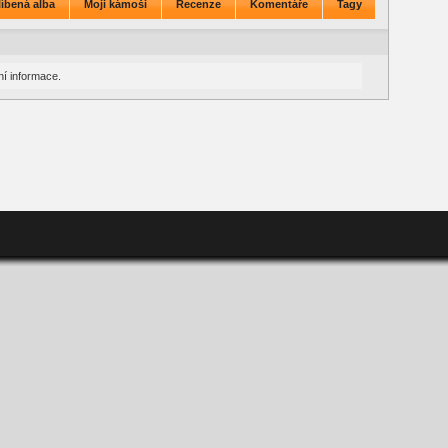
íbená alba
Moji kámoši
Recenze
Komentáře
Tagy
í informace.