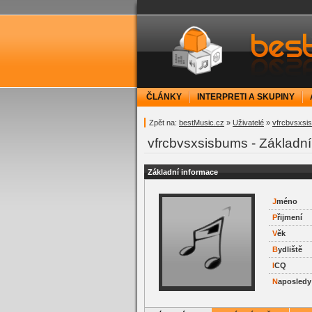
bestMusic.cz - Have 
ČLÁNKY
INTERPRETI A SKUPINY
Zpět na:
bestMusic.cz
»
Uživatelé
»
vfrcbvsxsi
vfrcbvsxsisbums - Základní
Základní informace
J
méno
P
řijmení
V
ěk
B
ydliště
I
CQ
N
aposledy