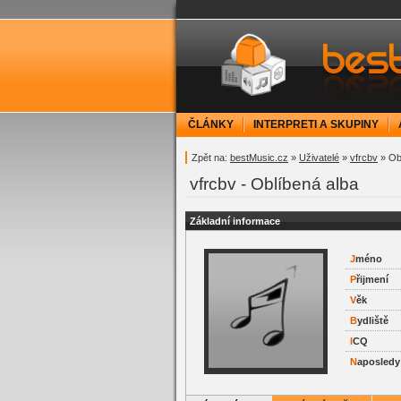
bestMusic.cz - Have 
ČLÁNKY
INTERPRETI A SKUPINY
Zpět na:
bestMusic.cz
»
Uživatelé
»
vfrcbv
» Ob
vfrcbv - Oblíbená alba
Základní informace
J
méno
P
řijmení
V
ěk
B
ydliště
I
CQ
N
aposledy