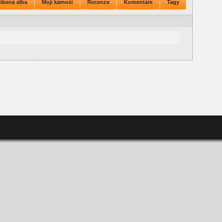
íbená alba
Moji kámoši
Recenze
Komentáře
Tagy