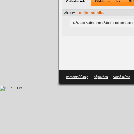
Základní info
Oblíbení umělci
Obl
vfrcbv -
oblíbená alba
Uživatel zatím nemá žádná oblíbená alba.
kontaktní údaje
|
nápověda
|
volná místa