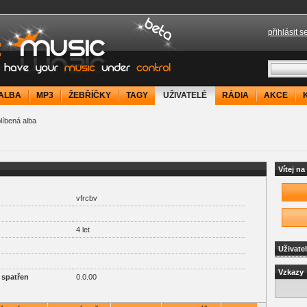
přihlásit s
your music under control
ALBA
MP3
ŽEBŘÍČKY
TAGY
UŽIVATELÉ
RÁDIA
AKCE
líbená alba
Vítej n
vfrcbv
4 let
Uživate
Vzkazy
 spatřen
0.0.00