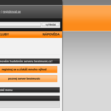
e
|
registrovat se
KLUBY
NÁPOVĚDA
a novém hudebním serveru bestmusic.cz!
registruj se a získáš mnoho výhod
poznej server bestmusic
lské menu