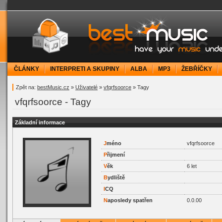
bestMusic.cz - Have your music under contr
ČLÁNKY
INTERPRETI A SKUPINY
ALBA
MP3
ŽEBŘÍČKY
Zpět na:
bestMusic.cz
»
Uživatelé
»
vfqrfsoorce
» Tagy
vfqrfsoorce - Tagy
Základní informace
J
méno
vfqrfsoorce
P
řijmení
V
ěk
6 let
B
ydliště
I
CQ
N
aposledy spatřen
0.0.00