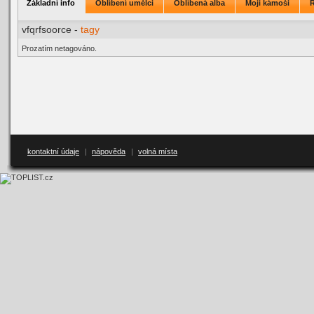
Základní info
Oblíbení umělci
Oblíbená alba
Moji kámoši
vfqrfsoorce -
tagy
Prozatím netagováno.
kontaktní údaje
|
nápověda
|
volná místa