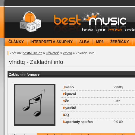
bestMusic.cz - Have your music under contr
ČLÁNKY
INTERPRETI A SKUPINY
ALBA
MP3
ŽEBŘÍČKY
Zpět na:
bestMusic.cz
»
Uživatelé
»
vfndtq
» Základní info
vfndtq - Základní info
Základní informace
J
méno
vfndtq
P
řijmení
V
ěk
5 let
B
ydliště
I
CQ
N
aposledy spatřen
0.0.00