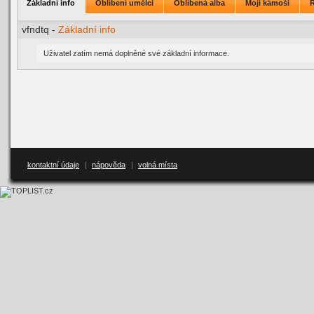
Základní info
Oblíbení umělci
Oblíbená alba
Moji kámoši
vfndtq -
Základní info
Uživatel zatím nemá doplněné své základní informace.
kontaktní údaje
|
nápověda
|
volná místa