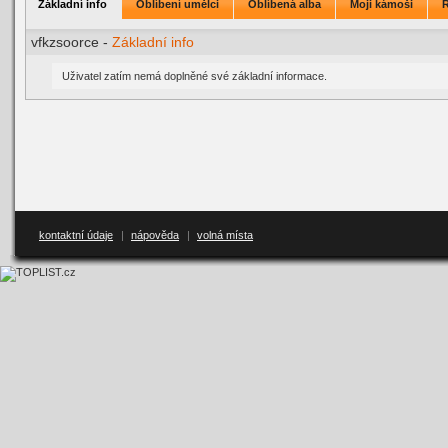
Základní info
Oblíbení umělci
Oblíbená alba
Moji kámoši
vfkzsoorce -
Základní info
Uživatel zatím nemá doplněné své základní informace.
kontaktní údaje
|
nápověda
|
volná místa