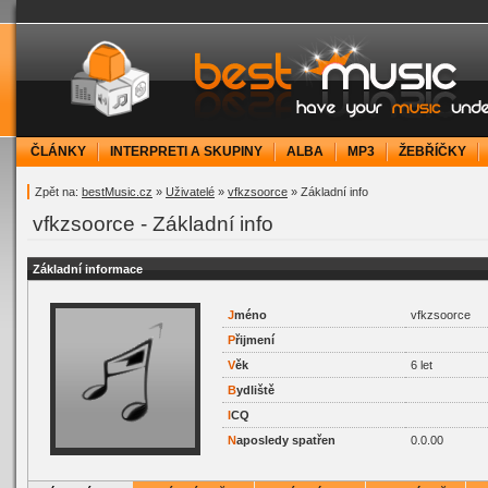
bestMusic.cz - Have your music under contr
ČLÁNKY
INTERPRETI A SKUPINY
ALBA
MP3
ŽEBŘÍČKY
Zpět na:
bestMusic.cz
»
Uživatelé
»
vfkzsoorce
» Základní info
vfkzsoorce - Základní info
Základní informace
J
méno
vfkzsoorce
P
řijmení
V
ěk
6 let
B
ydliště
I
CQ
N
aposledy spatřen
0.0.00