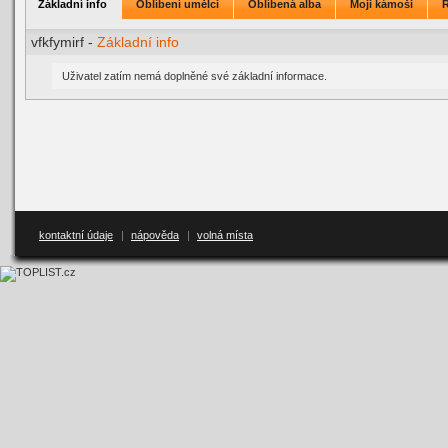
Základní info
Oblíbení umělci
Oblíbená alba
Moji kámoši
vfkfymirf -
Základní info
Uživatel zatím nemá doplněné své základní informace.
kontaktní údaje
|
nápověda
|
volná místa