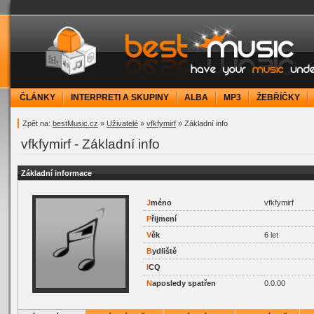
bestMusic.cz - Have your music under contr
ČLÁNKY
INTERPRETI A SKUPINY
ALBA
MP3
ŽEBŘÍČKY
Zpět na:
bestMusic.cz
»
Uživatelé
»
vfkfymirf
» Základní info
vfkfymirf - Základní info
Základní informace
J
méno
vfkfymirf
P
řijmení
V
ěk
6 let
B
ydliště
I
CQ
N
aposledy spatřen
0.0.00