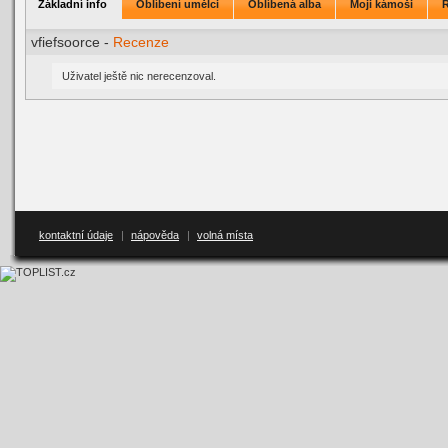
Základní info
Oblíbení umělci
Oblíbená alba
Moji kámoši
vfiefsoorce -
Recenze
Uživatel ještě nic nerecenzoval.
kontaktní údaje
|
nápověda
|
volná místa