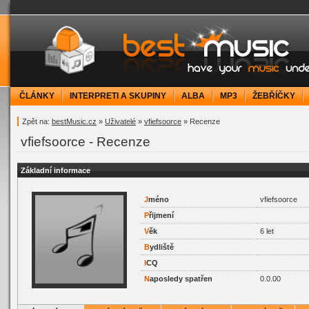
bestMusic.cz - Have your music under contr
ČLÁNKY
INTERPRETI A SKUPINY
ALBA
MP3
ŽEBŘÍČKY
Zpět na:
bestMusic.cz
»
Uživatelé
»
vfiefsoorce
» Recenze
vfiefsoorce - Recenze
Základní informace
J
méno
vfiefsoorce
P
řijmení
V
ěk
6 let
B
ydliště
I
CQ
N
aposledy spatřen
0.0.00