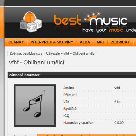
bestMusic.cz - Have your music under contr
ČLÁNKY
INTERPRETI A SKUPINY
ALBA
MP3
ŽEBŘÍČKY
Zpět na:
bestMusic.cz
»
Uživatelé
»
vfhf
» Oblíbení umělci
vfhf - Oblíbení umělci
Základní informace
J
méno
vfhf
P
řijmení
V
ěk
6 let
B
ydliště
I
CQ
N
aposledy spatřen
0.0.00