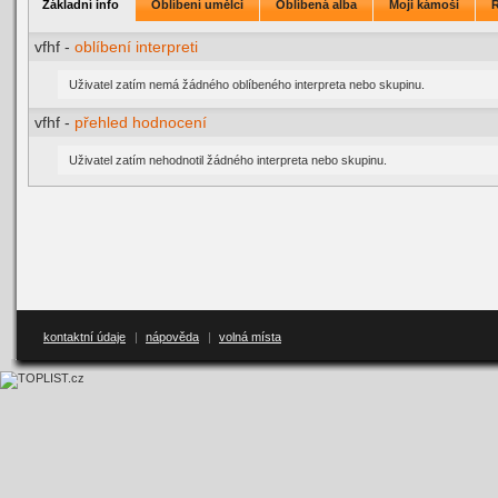
Základní info
Oblíbení umělci
Oblíbená alba
Moji kámoši
vfhf -
oblíbení interpreti
Uživatel zatím nemá žádného oblíbeného interpreta nebo skupinu.
vfhf -
přehled hodnocení
Uživatel zatím nehodnotil žádného interpreta nebo skupinu.
kontaktní údaje
|
nápověda
|
volná místa