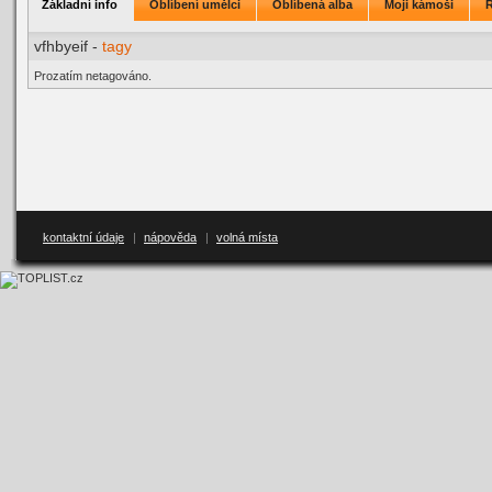
Základní info
Oblíbení umělci
Oblíbená alba
Moji kámoši
vfhbyeif -
tagy
Prozatím netagováno.
kontaktní údaje
|
nápověda
|
volná místa