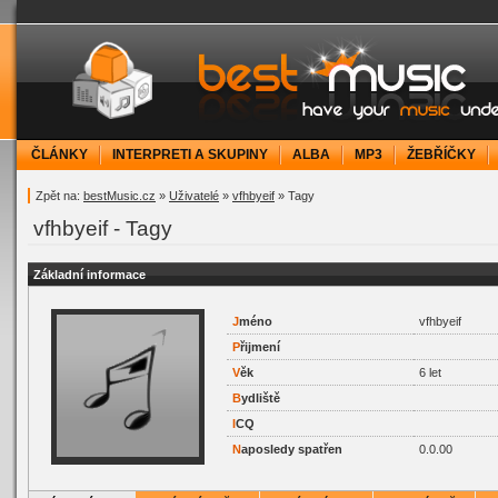
bestMusic.cz - Have your music under contr
ČLÁNKY
INTERPRETI A SKUPINY
ALBA
MP3
ŽEBŘÍČKY
Zpět na:
bestMusic.cz
»
Uživatelé
»
vfhbyeif
» Tagy
vfhbyeif - Tagy
Základní informace
J
méno
vfhbyeif
P
řijmení
V
ěk
6 let
B
ydliště
I
CQ
N
aposledy spatřen
0.0.00