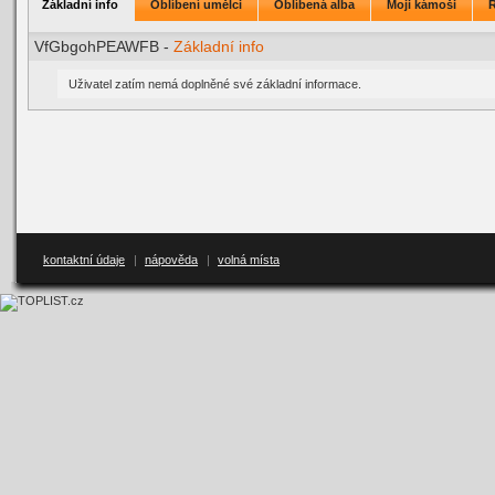
Základní info
Oblíbení umělci
Oblíbená alba
Moji kámoši
VfGbgohPEAWFB -
Základní info
Uživatel zatím nemá doplněné své základní informace.
kontaktní údaje
|
nápověda
|
volná místa