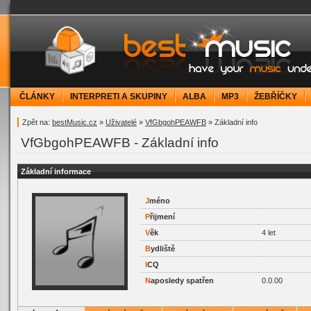
bestMusic.cz - Have your music under contr
ČLÁNKY
INTERPRETI A SKUPINY
ALBA
MP3
ŽEBŘÍČKY
Zpět na:
bestMusic.cz
»
Uživatelé
»
VfGbgohPEAWFB
» Základní info
VfGbgohPEAWFB - Základní info
Základní informace
J
méno
P
řijmení
V
ěk
4 let
B
ydliště
I
CQ
N
aposledy spatřen
0.0.00