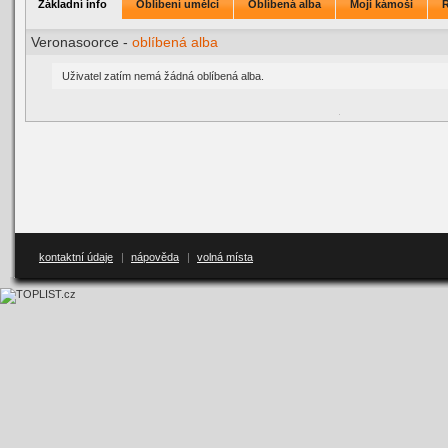
Základní info
Oblíbení umělci
Oblíbená alba
Moji kámoši
Veronasoorce -
oblíbená alba
Uživatel zatím nemá žádná oblíbená alba.
kontaktní údaje
|
nápověda
|
volná místa