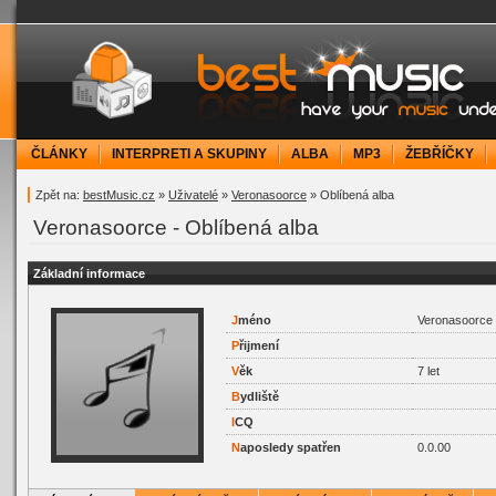
bestMusic.cz - Have your music under contr
ČLÁNKY
INTERPRETI A SKUPINY
ALBA
MP3
ŽEBŘÍČKY
Zpět na:
bestMusic.cz
»
Uživatelé
»
Veronasoorce
» Oblíbená alba
Veronasoorce - Oblíbená alba
Základní informace
J
méno
Veronasoorce
P
řijmení
V
ěk
7 let
B
ydliště
I
CQ
N
aposledy spatřen
0.0.00