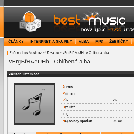
bestMusic.cz - Have your music under contr
ČLÁNKY
INTERPRETI A SKUPINY
ALBA
MP3
ŽEBŘÍČKY
Zpět na:
bestMusic.cz
»
Uživatelé
»
vErgBfRAeUHb
» Oblíbená alba
vErgBfRAeUHb - Oblíbená alba
Základní informace
J
méno
P
řijmení
V
ěk
2 let
B
ydliště
I
CQ
N
aposledy spatřen
0.0.00