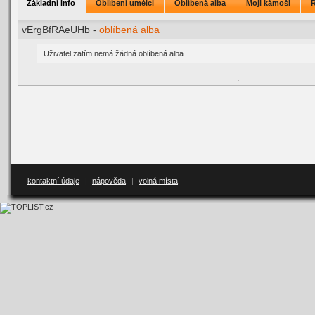
Základní info
Oblíbení umělci
Oblíbená alba
Moji kámoši
vErgBfRAeUHb -
oblíbená alba
Uživatel zatím nemá žádná oblíbená alba.
kontaktní údaje
|
nápověda
|
volná místa