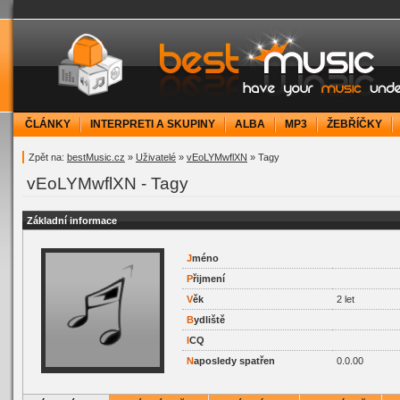
bestMusic.cz - Have your music under contr
ČLÁNKY
INTERPRETI A SKUPINY
ALBA
MP3
ŽEBŘÍČKY
Zpět na:
bestMusic.cz
»
Uživatelé
»
vEoLYMwflXN
» Tagy
vEoLYMwflXN - Tagy
Základní informace
J
méno
P
řijmení
V
ěk
2 let
B
ydliště
I
CQ
N
aposledy spatřen
0.0.00