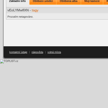
Základní info
Oblíbení umělci
Oblíbená alba
Moji kámoši
vEoLYMwflXN -
tagy
Prozatím netagováno.
kontaktní údaje
|
nápověda
|
volná místa