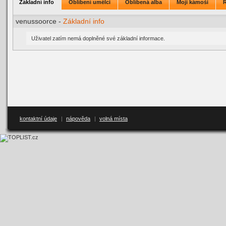
Základní info
Oblíbení umělci
Oblíbená alba
Moji kámoši
venussoorce -
Základní info
Uživatel zatím nemá doplněné své základní informace.
kontaktní údaje
|
nápověda
|
volná místa