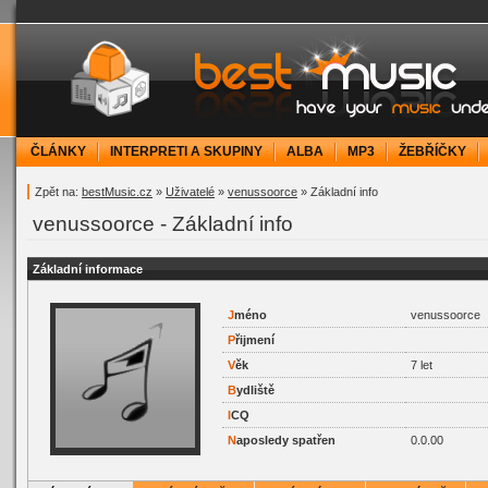
bestMusic.cz - Have your music under contr
ČLÁNKY
INTERPRETI A SKUPINY
ALBA
MP3
ŽEBŘÍČKY
Zpět na:
bestMusic.cz
»
Uživatelé
»
venussoorce
» Základní info
venussoorce - Základní info
Základní informace
J
méno
venussoorce
P
řijmení
V
ěk
7 let
B
ydliště
I
CQ
N
aposledy spatřen
0.0.00