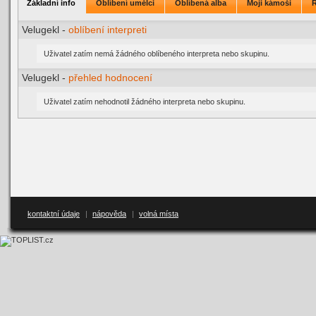
Základní info
Oblíbení umělci
Oblíbená alba
Moji kámoši
Velugekl -
oblíbení interpreti
Uživatel zatím nemá žádného oblíbeného interpreta nebo skupinu.
Velugekl -
přehled hodnocení
Uživatel zatím nehodnotil žádného interpreta nebo skupinu.
kontaktní údaje
|
nápověda
|
volná místa