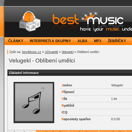
bestMusic.cz - Have your music under contr
ČLÁNKY
INTERPRETI A SKUPINY
ALBA
MP3
ŽEBŘÍČKY
Zpět na:
bestMusic.cz
»
Uživatelé
»
Velugekl
» Oblíbení umělci
Velugekl - Oblíbení umělci
Základní informace
J
méno
Velugekl
P
řijmení
V
ěk
1 let
B
ydliště
I
CQ
N
aposledy spatřen
0.0.00