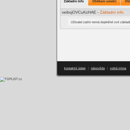
Základní info
Oblíbení umělci
Obl
veibsjOVCuKzHAE -
Základní info
Uživatel zatím nemá doplněné své základn
kontaktní údaje
|
nápověda
|
volná místa