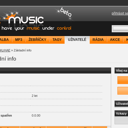
přihlásit s
your music under control
ALBA
MP3
ŽEBŘÍČKY
TAGY
UŽIVATELÉ
RÁDIA
AKCE
uKzHAE
» Základní info
ní info
Vítej n
2 let
Uživate
Vzkazy
 spatřen
0.0.00