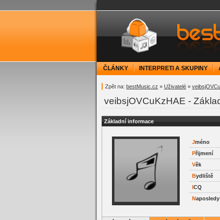
bestMusic.cz - Have 
ČLÁNKY
INTERPRETI A SKUPINY
Zpět na:
bestMusic.cz
»
Uživatelé
»
veibsjOVC
veibsjOVCuKzHAE - Základ
Základní informace
J
méno
P
řijmení
V
ěk
B
ydliště
I
CQ
N
aposledy