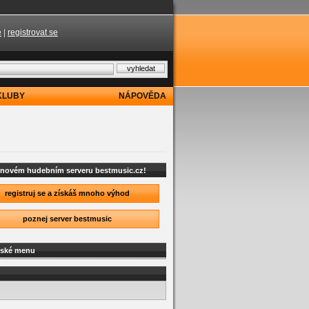
e
|
registrovat se
KLUBY
NÁPOVĚDA
a novém hudebním serveru bestmusic.cz!
registruj se a získáš mnoho výhod
poznej server bestmusic
lské menu