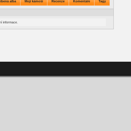
íbená alba
Moji kámoši
Recenze
Komentáře
Tagy
í informace.