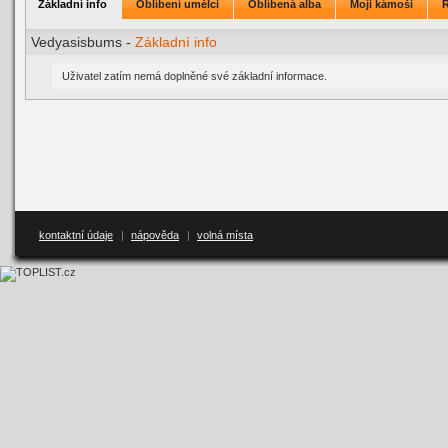
Základní info
Oblíbení umělci
Oblíbená alba
Moji kámoši
Vedyasisbums -
Základní info
Uživatel zatím nemá doplněné své základní informace.
kontaktní údaje
|
nápověda
|
volná místa