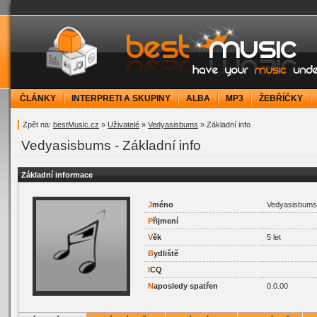
bestMusic.cz - Have your music under contr
ČLÁNKY
INTERPRETI A SKUPINY
ALBA
MP3
ŽEBŘÍČKY
Zpět na:
bestMusic.cz
»
Uživatelé
»
Vedyasisbums
» Základní info
Vedyasisbums - Základní info
Základní informace
J
méno
Vedyasisbums
P
řijmení
V
ěk
5 let
B
ydliště
I
CQ
N
aposledy spatřen
0.0.00