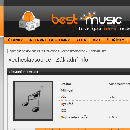
bestMusic.cz - Have your music under contr
ČLÁNKY
INTERPRETI A SKUPINY
ALBA
MP3
ŽEBŘÍČKY
Zpět na:
bestMusic.cz
»
Uživatelé
»
vecheslavsoorce
» Základní info
vecheslavsoorce - Základní info
Základní informace
J
méno
vecheslavsoo
P
řijmení
V
ěk
7 let
B
ydliště
I
CQ
N
aposledy spatřen
0.0.00