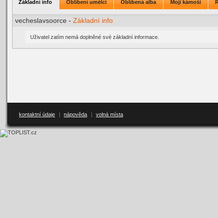
Základní info
Oblíbení umělci
Oblíbená alba
Moji kámoši
vecheslavsoorce -
Základní info
Uživatel zatím nemá doplněné své základní informace.
kontaktní údaje
|
nápověda
|
volná místa