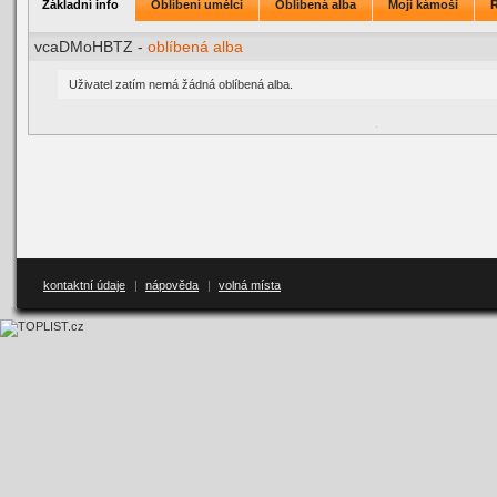
Základní info
Oblíbení umělci
Oblíbená alba
Moji kámoši
vcaDMoHBTZ -
oblíbená alba
Uživatel zatím nemá žádná oblíbená alba.
kontaktní údaje
|
nápověda
|
volná místa