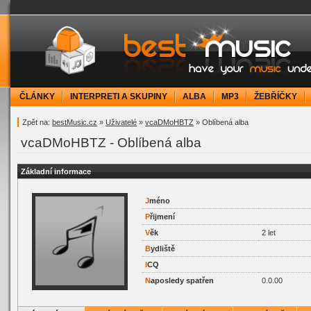
bestMusic.cz - Have your music under contr
ČLÁNKY
INTERPRETI A SKUPINY
ALBA
MP3
ŽEBŘÍČKY
Zpět na:
bestMusic.cz
»
Uživatelé
»
vcaDMoHBTZ
» Oblíbená alba
vcaDMoHBTZ - Oblíbená alba
Základní informace
J
méno
P
řijmení
V
ěk
2 let
B
ydliště
I
CQ
N
aposledy spatřen
0.0.00