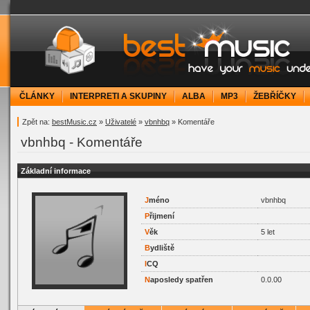
bestMusic.cz - Have your music under contr
ČLÁNKY
INTERPRETI A SKUPINY
ALBA
MP3
ŽEBŘÍČKY
Zpět na:
bestMusic.cz
»
Uživatelé
»
vbnhbq
» Komentáře
vbnhbq - Komentáře
Základní informace
J
méno
vbnhbq
P
řijmení
V
ěk
5 let
B
ydliště
I
CQ
N
aposledy spatřen
0.0.00