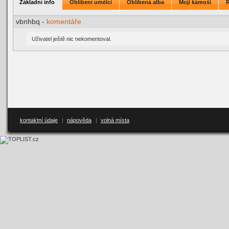
Základní info
Oblíbení umělci
Oblíbená alba
Moji kámoši
vbnhbq -
komentáře
Uživatel ještě nic nekomentoval.
kontaktní údaje
|
nápověda
|
volná místa