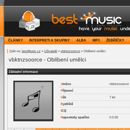
bestMusic.cz - Have your music under contr
ČLÁNKY
INTERPRETI A SKUPINY
ALBA
MP3
ŽEBŘÍČKY
Zpět na:
bestMusic.cz
»
Uživatelé
»
vbktnzsoorce
» Oblíbení umělci
vbktnzsoorce - Oblíbení umělci
Základní informace
J
méno
vbktnzsoorce
P
řijmení
V
ěk
7 let
B
ydliště
I
CQ
N
aposledy spatřen
0.0.00