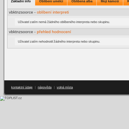
Základní info
Oblíbení umělci
Oblíbená alba
Moji kámoši
vbktnzsoorce -
oblíbení interpreti
Uživatel zatím nemá žádného oblíbeného interpreta nebo skupinu.
vbktnzsoorce -
přehled hodnocení
Uživatel zatím nehodnotil žádného interpreta nebo skupinu.
kontaktní údaje
|
nápověda
|
volná místa