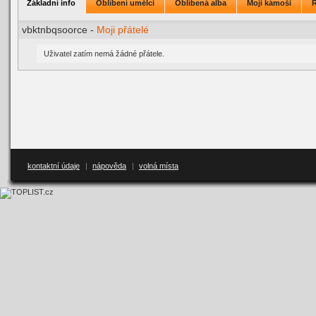
Základní info
Oblíbení umělci
Oblíbená alba
Moji kámoši
vbktnbqsoorce -
Moji přátelé
Uživatel zatím nemá žádné přátele.
kontaktní údaje
|
nápověda
|
volná místa