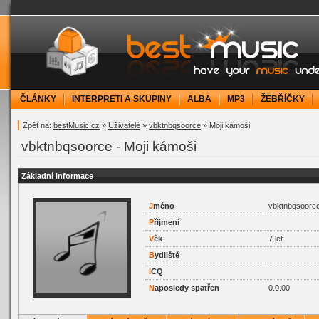
bestMusic.cz - Have your music under contr
ČLÁNKY
INTERPRETI A SKUPINY
ALBA
MP3
ŽEBŘÍČKY
Zpět na:
bestMusic.cz
»
Uživatelé
»
vbktnbqsoorce
» Moji kámoši
vbktnbqsoorce - Moji kámoši
Základní informace
J
méno
vbktnbqsoorc
P
řijmení
V
ěk
7 let
B
ydliště
I
CQ
N
aposledy spatřen
0.0.00