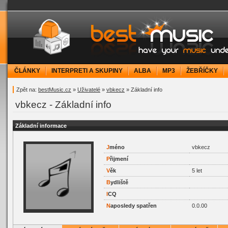
bestMusic.cz - Have your music under contr
ČLÁNKY
INTERPRETI A SKUPINY
ALBA
MP3
ŽEBŘÍČKY
Zpět na:
bestMusic.cz
»
Uživatelé
»
vbkecz
» Základní info
vbkecz - Základní info
Základní informace
J
méno
vbkecz
P
řijmení
V
ěk
5 let
B
ydliště
I
CQ
N
aposledy spatřen
0.0.00