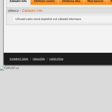
Základní info
Oblíbení umělci
Oblíbená alba
Moji kámoši
vbkecz -
Základní info
Uživatel zatím nemá doplněné své základní informace.
kontaktní údaje
|
nápověda
|
volná místa