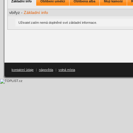
Základní info
Oblíbení umělci
Oblíbená alba
Moji kámoši
vbifyz -
Základní info
Uživatel zatím nemá doplněné své základní informace.
kontaktní údaje
|
nápověda
|
volná místa