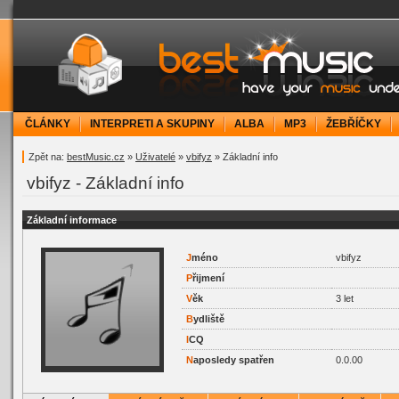
bestMusic.cz - Have your music under contr
ČLÁNKY
INTERPRETI A SKUPINY
ALBA
MP3
ŽEBŘÍČKY
Zpět na:
bestMusic.cz
»
Uživatelé
»
vbifyz
» Základní info
vbifyz - Základní info
Základní informace
J
méno
vbifyz
P
řijmení
V
ěk
3 let
B
ydliště
I
CQ
N
aposledy spatřen
0.0.00