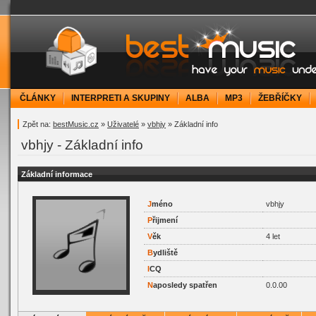
bestMusic.cz - Have your music under contr
ČLÁNKY
INTERPRETI A SKUPINY
ALBA
MP3
ŽEBŘÍČKY
Zpět na:
bestMusic.cz
»
Uživatelé
»
vbhjy
» Základní info
vbhjy - Základní info
Základní informace
J
méno
vbhjy
P
řijmení
V
ěk
4 let
B
ydliště
I
CQ
N
aposledy spatřen
0.0.00