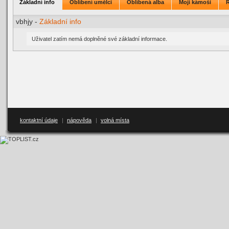
Základní info
Oblíbení umělci
Oblíbená alba
Moji kámoši
vbhjy -
Základní info
Uživatel zatím nemá doplněné své základní informace.
kontaktní údaje
|
nápověda
|
volná místa