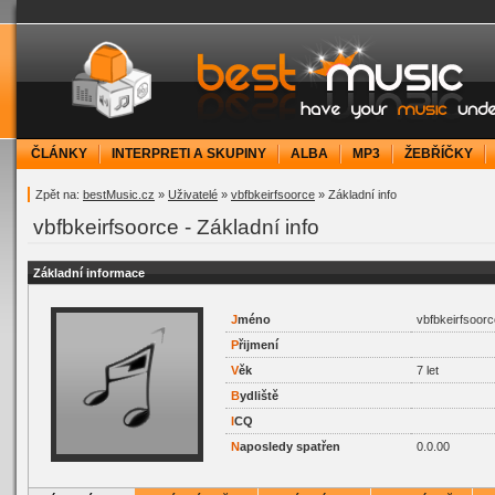
bestMusic.cz - Have your music under contr
ČLÁNKY
INTERPRETI A SKUPINY
ALBA
MP3
ŽEBŘÍČKY
Zpět na:
bestMusic.cz
»
Uživatelé
»
vbfbkeirfsoorce
» Základní info
vbfbkeirfsoorce - Základní info
Základní informace
J
méno
vbfbkeirfsoorc
P
řijmení
V
ěk
7 let
B
ydliště
I
CQ
N
aposledy spatřen
0.0.00