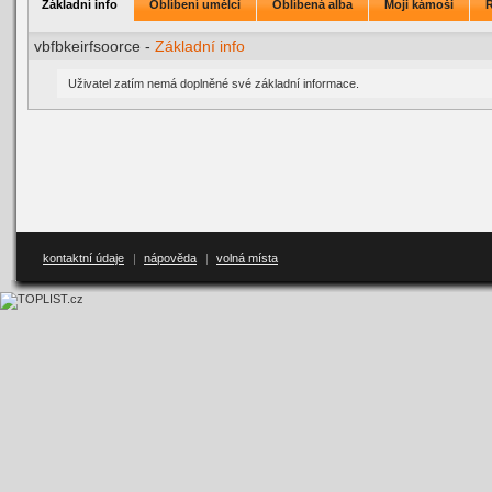
Základní info
Oblíbení umělci
Oblíbená alba
Moji kámoši
vbfbkeirfsoorce -
Základní info
Uživatel zatím nemá doplněné své základní informace.
kontaktní údaje
|
nápověda
|
volná místa