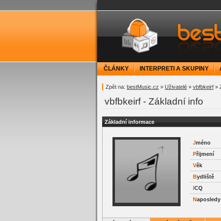
bestMusic.cz - Have 
ČLÁNKY
INTERPRETI A SKUPINY
Zpět na:
bestMusic.cz
»
Uživatelé
»
vbfbkeirf
» Z
vbfbkeirf - Základní info
Základní informace
J
méno
P
řijmení
V
ěk
B
ydliště
I
CQ
N
aposledy