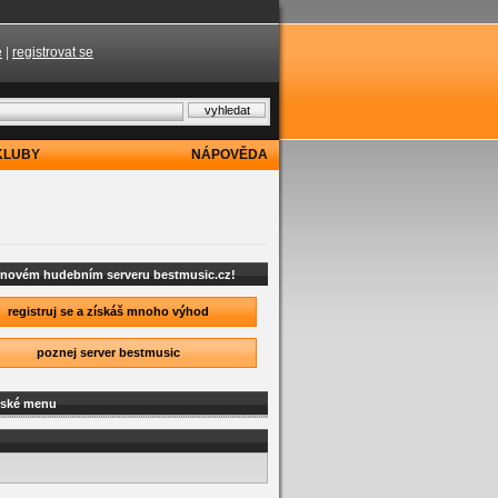
e
|
registrovat se
KLUBY
NÁPOVĚDA
a novém hudebním serveru bestmusic.cz!
registruj se a získáš mnoho výhod
poznej server bestmusic
lské menu