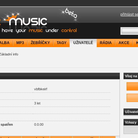
přihlásit s
your music under control
ALBA
MP3
ŽEBŘÍČKY
TAGY
UŽIVATELÉ
RÁDIA
AKCE
ákladní info
Vítej n
vbfbkeirf
3 let
Uživate
Vzkazy
 spatřen
0.0.00