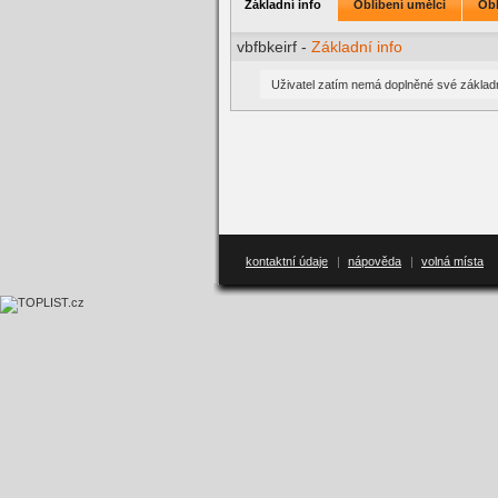
Základní info
Oblíbení umělci
Obl
vbfbkeirf -
Základní info
Uživatel zatím nemá doplněné své základn
kontaktní údaje
|
nápověda
|
volná místa