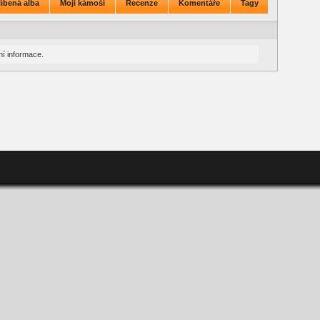
íbená alba
Moji kámoši
Recenze
Komentáře
Tagy
í informace.