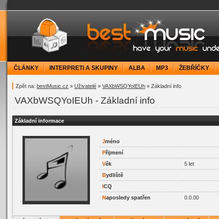
bestMusic.cz - Have your music under contr
ČLÁNKY
INTERPRETI A SKUPINY
ALBA
MP3
ŽEBŘÍČKY
Zpět na:
bestMusic.cz
»
Uživatelé
»
VAXbWSQYoIEUh
» Základní info
VAXbWSQYoIEUh - Základní info
Základní informace
J
méno
P
řijmení
V
ěk
5 let
B
ydliště
I
CQ
N
aposledy spatřen
0.0.00