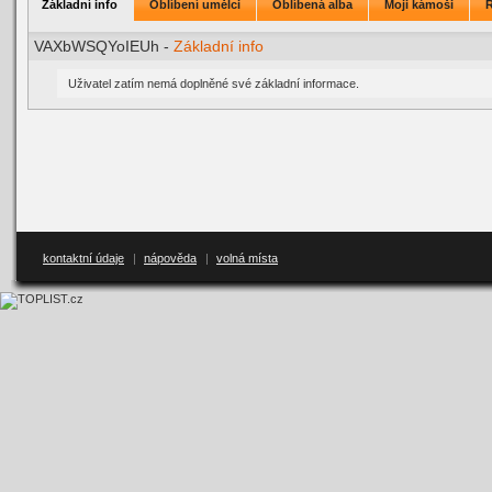
Základní info
Oblíbení umělci
Oblíbená alba
Moji kámoši
VAXbWSQYoIEUh -
Základní info
Uživatel zatím nemá doplněné své základní informace.
kontaktní údaje
|
nápověda
|
volná místa