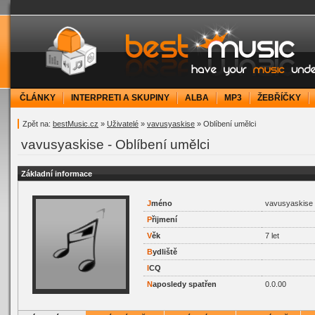
bestMusic.cz - Have your music under contr
ČLÁNKY
INTERPRETI A SKUPINY
ALBA
MP3
ŽEBŘÍČKY
Zpět na:
bestMusic.cz
»
Uživatelé
»
vavusyaskise
» Oblíbení umělci
vavusyaskise - Oblíbení umělci
Základní informace
J
méno
vavusyaskise
P
řijmení
V
ěk
7 let
B
ydliště
I
CQ
N
aposledy spatřen
0.0.00