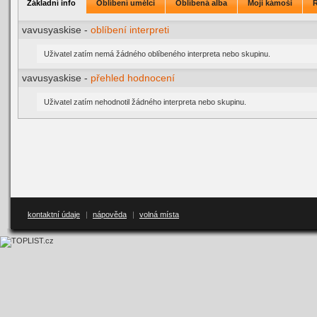
Základní info
Oblíbení umělci
Oblíbená alba
Moji kámoši
vavusyaskise -
oblíbení interpreti
Uživatel zatím nemá žádného oblíbeného interpreta nebo skupinu.
vavusyaskise -
přehled hodnocení
Uživatel zatím nehodnotil žádného interpreta nebo skupinu.
kontaktní údaje
|
nápověda
|
volná místa