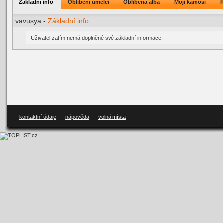
Základní info
Oblíbení umělci
Oblíbená alba
Moji kámoši
vavusya -
Základní info
Uživatel zatím nemá doplněné své základní informace.
kontaktní údaje
|
nápověda
|
volná místa