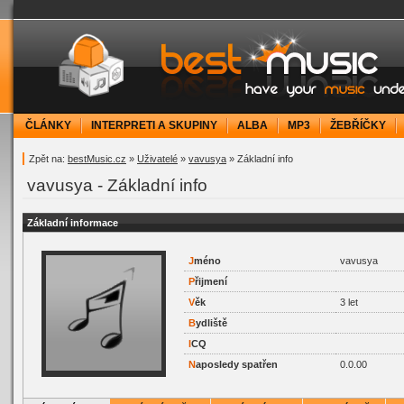
bestMusic.cz - Have your music under contr
ČLÁNKY
INTERPRETI A SKUPINY
ALBA
MP3
ŽEBŘÍČKY
Zpět na:
bestMusic.cz
»
Uživatelé
»
vavusya
» Základní info
vavusya - Základní info
Základní informace
J
méno
vavusya
P
řijmení
V
ěk
3 let
B
ydliště
I
CQ
N
aposledy spatřen
0.0.00