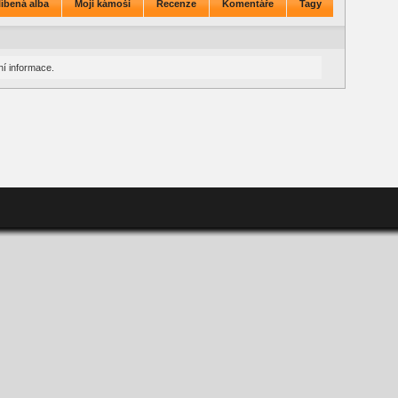
íbená alba
Moji kámoši
Recenze
Komentáře
Tagy
í informace.