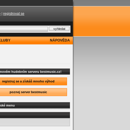
e
|
registrovat se
KLUBY
NÁPOVĚDA
a novém hudebním serveru bestmusic.cz!
registruj se a získáš mnoho výhod
poznej server bestmusic
lské menu