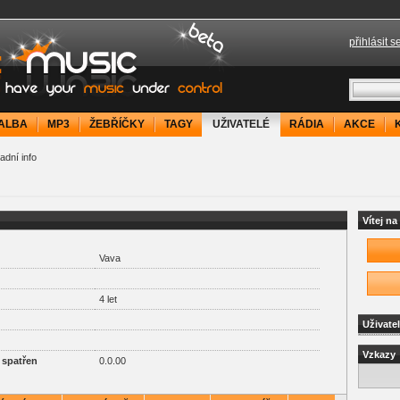
přihlásit s
your music under control
ALBA
MP3
ŽEBŘÍČKY
TAGY
UŽIVATELÉ
RÁDIA
AKCE
adní info
Vítej n
Vava
4 let
Uživate
Vzkazy
 spatřen
0.0.00