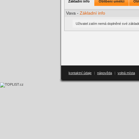
Základní info
Oblíbení umělci
Obl
Vava -
Základní info
Uživatel zatím nemá doplněné své základn
kontaktní údaje
|
nápověda
|
volná místa