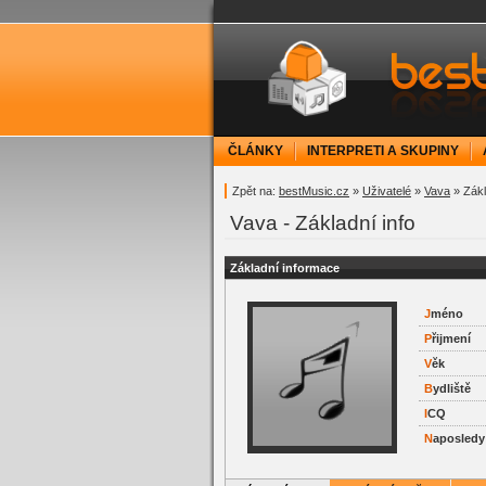
bestMusic.cz - Have 
ČLÁNKY
INTERPRETI A SKUPINY
Zpět na:
bestMusic.cz
»
Uživatelé
»
Vava
» Zákl
Vava - Základní info
Základní informace
J
méno
P
řijmení
V
ěk
B
ydliště
I
CQ
N
aposledy