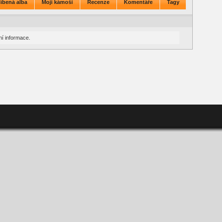
íbená alba
Moji kámoši
Recenze
Komentáře
Tagy
í informace.