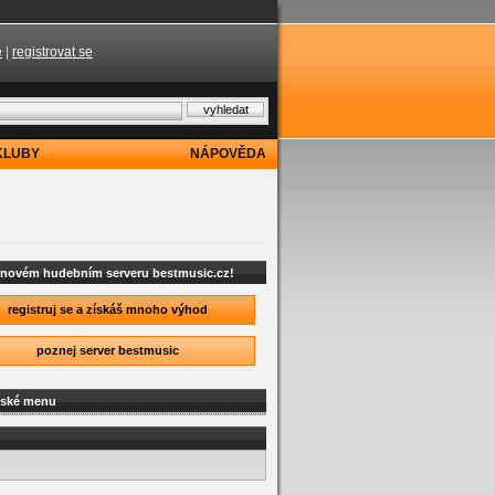
e
|
registrovat se
KLUBY
NÁPOVĚDA
a novém hudebním serveru bestmusic.cz!
registruj se a získáš mnoho výhod
poznej server bestmusic
lské menu