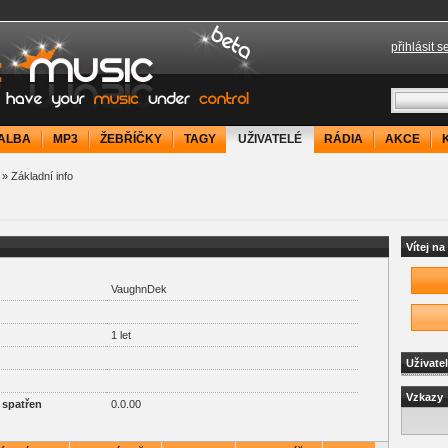
přihlásit s
your music under control
ALBA
MP3
ŽEBŘÍČKY
TAGY
UŽIVATELÉ
RÁDIA
AKCE
» Základní info
Vítej n
VaughnDek
1 let
Uživate
Vzkazy
 spatřen
0.0.00