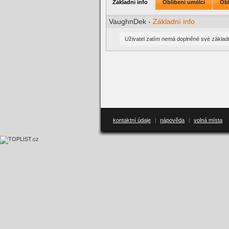
Základní info
Oblíbení umělci
Obl
VaughnDek -
Základní info
Uživatel zatím nemá doplněné své základn
kontaktní údaje
|
nápověda
|
volná místa