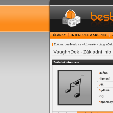
bestMusic.cz - Have 
ČLÁNKY
INTERPRETI A SKUPINY
Zpět na:
bestMusic.cz
»
Uživatelé
»
VaughnDek
VaughnDek - Základní info
Základní informace
J
méno
P
řijmení
V
ěk
B
ydliště
I
CQ
N
aposledy