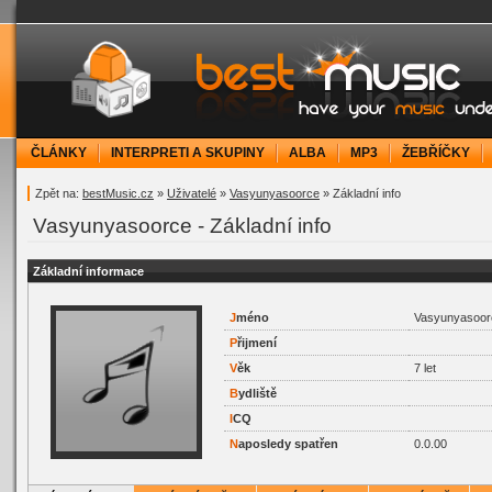
bestMusic.cz - Have your music under contr
ČLÁNKY
INTERPRETI A SKUPINY
ALBA
MP3
ŽEBŘÍČKY
Zpět na:
bestMusic.cz
»
Uživatelé
»
Vasyunyasoorce
» Základní info
Vasyunyasoorce - Základní info
Základní informace
J
méno
Vasyunyasoor
P
řijmení
V
ěk
7 let
B
ydliště
I
CQ
N
aposledy spatřen
0.0.00