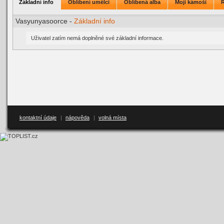
Základní info
Oblíbení umělci
Oblíbená alba
Moji kámoši
Vasyunyasoorce -
Základní info
Uživatel zatím nemá doplněné své základní informace.
kontaktní údaje
|
nápověda
|
volná místa