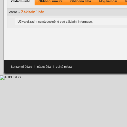
Základní info
Oblíbení umělci
Oblíbená alba
Moji kámoši
vase -
Základní info
Uživatel zatím nemá doplněné své základní informace.
kontaktní údaje
|
nápověda
|
volná místa