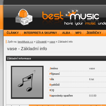
bestMusic.cz - Have your music under contr
ČLÁNKY
INTERPRETI A SKUPINY
ALBA
MP3
ŽEBŘÍČKY
Zpět na:
bestMusic.cz
»
Uživatelé
»
vase
» Základní info
vase - Základní info
Základní informace
J
méno
vase
P
řijmení
V
ěk
6 let
B
ydliště
I
CQ
N
aposledy spatřen
0.0.00