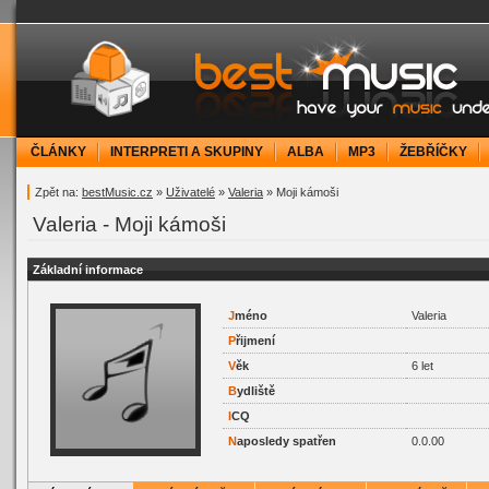
bestMusic.cz - Have your music under contr
ČLÁNKY
INTERPRETI A SKUPINY
ALBA
MP3
ŽEBŘÍČKY
Zpět na:
bestMusic.cz
»
Uživatelé
»
Valeria
» Moji kámoši
Valeria - Moji kámoši
Základní informace
J
méno
Valeria
P
řijmení
V
ěk
6 let
B
ydliště
I
CQ
N
aposledy spatřen
0.0.00