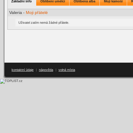
Základní info
Oblíbení umělci
Oblíbená alba
Moji kámoši
Valeria -
Moji přátelé
Uživatel zatím nemá žádné přátele.
kontaktní údaje
|
nápověda
|
volná místa