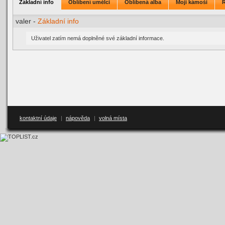
Základní info
Oblíbení umělci
Oblíbená alba
Moji kámoši
valer -
Základní info
Uživatel zatím nemá doplněné své základní informace.
kontaktní údaje
|
nápověda
|
volná místa