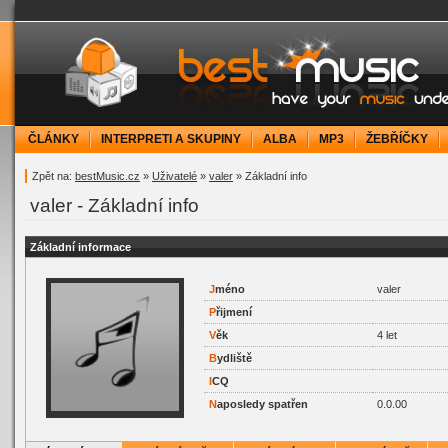
bestMusic.cz - Have your music under contr
ČLÁNKY
INTERPRETI A SKUPINY
ALBA
MP3
ŽEBŘÍČKY
Zpět na:
bestMusic.cz
»
Uživatelé
»
valer
» Základní info
valer - Základní info
Základní informace
J
méno
valer
P
řijmení
V
ěk
4 let
B
ydliště
I
CQ
N
aposledy spatřen
0.0.00