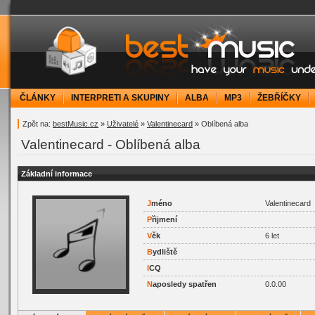
bestMusic.cz - Have your music under contr
ČLÁNKY
INTERPRETI A SKUPINY
ALBA
MP3
ŽEBŘÍČKY
Zpět na:
bestMusic.cz
»
Uživatelé
»
Valentinecard
» Oblíbená alba
Valentinecard - Oblíbená alba
Základní informace
J
méno
Valentinecard
P
řijmení
V
ěk
6 let
B
ydliště
I
CQ
N
aposledy spatřen
0.0.00