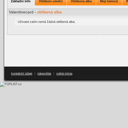
Základní info
Oblíbení umělci
Oblíbená alba
Moji kámoši
Valentinecard -
oblíbená alba
Uživatel zatím nemá žádná oblíbená alba.
kontaktní údaje
|
nápověda
|
volná místa